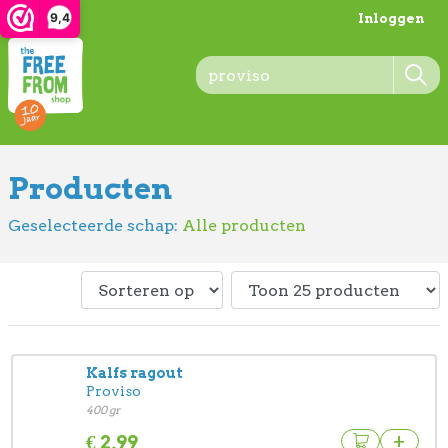
9,4
Inloggen
Producten
Geselecteerde schap:
Alle producten
Kalfs ragout
Proviso
400 gr
+
€
2,99