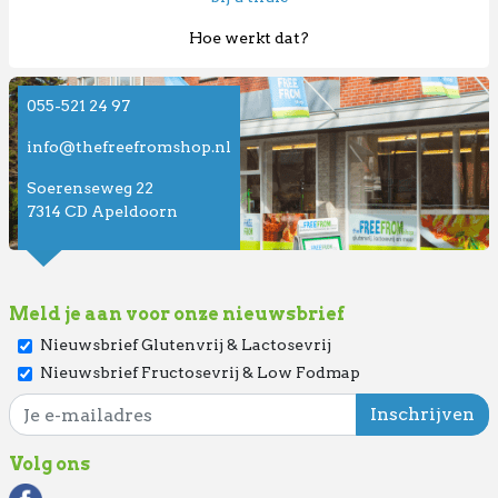
Hoe werkt dat?
055-521 24 97
info@thefreefromshop.nl
Soerenseweg 22
7314 CD Apeldoorn
Meld je aan voor onze nieuwsbrief
Nieuwsbrief Glutenvrij & Lactosevrij
Nieuwsbrief Fructosevrij & Low Fodmap
Volg ons