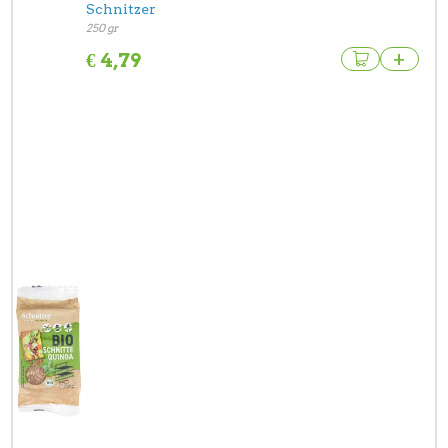
Schnitzer
250 gr
+
€
4,79