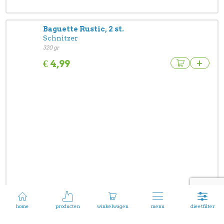
Baguette Rustic, 2 st.
Schnitzer
320 gr
+
€
4,99
home
producten
winkelwagen
menu
dieetfilter