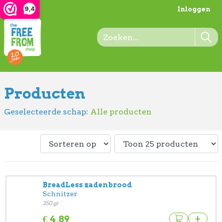
9,4
Inloggen
Producten
Geselecteerde schap:
Alle producten
BreadLess zadenbrood
Schnitzer
350 gr
+
€
4,89