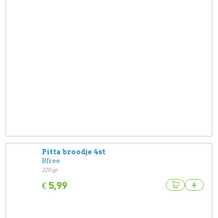
Pitta broodje 4st
Bfree
220 gr
+
€
5,99